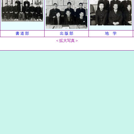
書 道 部
出 版 部
地 学
＜拡大写真＞