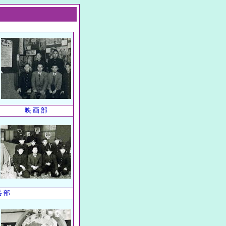
映 画 部
岳 部