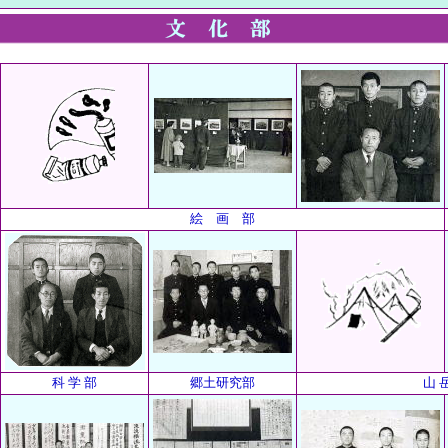
絵 画 部
科 学 部
郷土研究部
山 