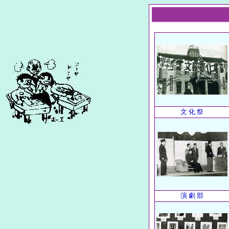
文 化 祭
演 劇 部