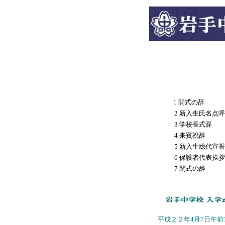
1 開式の辞
2 新入生氏名点呼
3 学校長式辞
4 来賓祝辞
5 新入生総代宣誓
6 保護者代表挨拶
7 閉式の辞
平成２２年4月7日午前