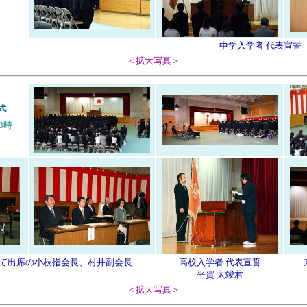
中学入学者 代表宣誓
＜拡大写真＞
3時
名
て出席の小枝指会長、村井副会長
高校入学者 代表宣誓
平賀 太竣君
＜拡大写真＞