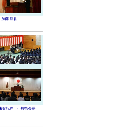
 加藤 旦君
来賓祝辞 小枝指会長