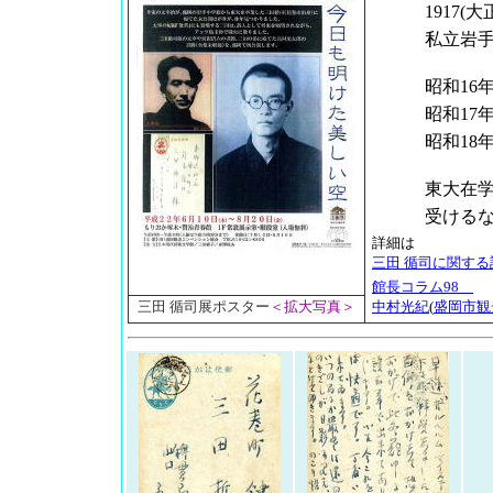
1917(大正
私立岩手中学
昭和16年 
昭和17年 
昭和18年 
東大在学中に
受けるなど
詳細は
三田 循司に関す
館長コラム98
中村光紀
(
盛岡市観
三田 循司展ポスター
＜拡大写真＞