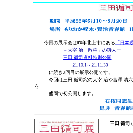
今回の展示会は昨年北上市にある
「日本
－太宰 治「散華」の詩人ー
三田 循司資料特別公開
21.10.1～21.11.30
に続き2回目の展示公開です。
今回は三田 循司宛の太宰 治や宮澤 清六の
を
盛岡で初公開します。
三田 循司