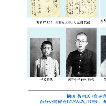
も
昭和17.1.23 高村光太郎より三田 悊宛
小学校時代
岩手中学4年生時代