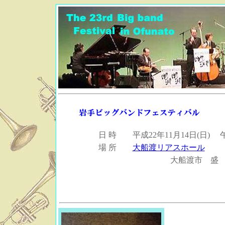
日 時 平成22年11月14日(日) 
場 所
大船渡リアスホール
大船渡市 盛