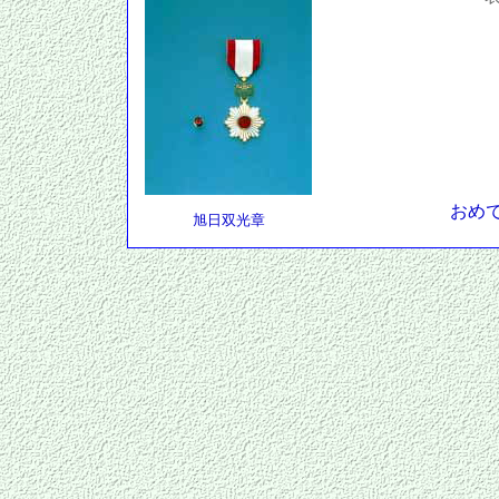
住田町
全国町
岩手県
磐仙議
おめ
旭日双光章