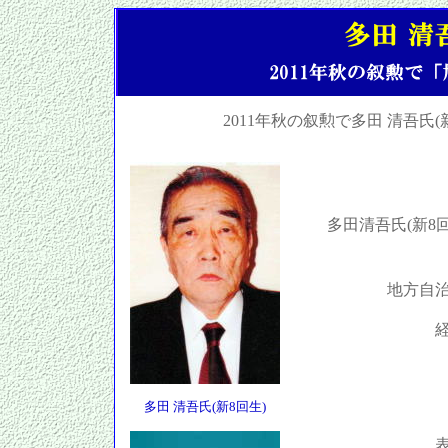
2011年秋の叙勲で多田 清吾氏
多田清吾氏(新8回生
地方自治
経 
多田商店
住田町
住田町
多田 清吾氏(新8回生)
表彰