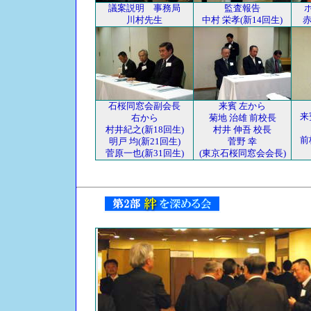
議案説明 事務局
監査報告
川村先生
中村 栄孝(新14回生)
赤
石桜同窓会副会長
来賓 左から
来
右から
菊地 治雄 前校長
村井紀之(新18回生)
村井 伸吾 校長
前
明戸 均(新21回生)
菅野 幸
菅原一也(新31回生)
(東京石桜同窓会会長)