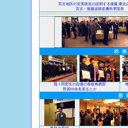
宮古地区の災害状況の説明する後藤 康文(新
宮古・後藤泌尿皮膚科李院長
我々同窓生の自慢の母校将棋部
部員60余名居るとか