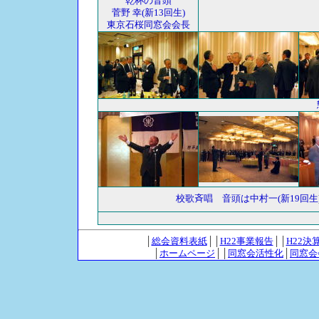
乾杯の音頭
菅野 幸(新13回生)
東京石桜同窓会会長
校歌斉唱 音頭は中村一(新19回生
│
総会資料表紙
││
H22事業報告
││
H22決
│
ホームページ
││
同窓会活性化
│
同窓会