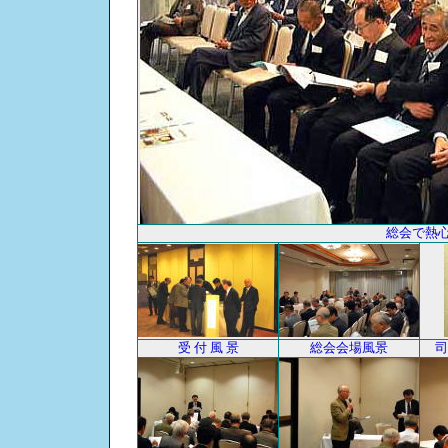
総会で熱
受 付 風 景
総会会場風景
司