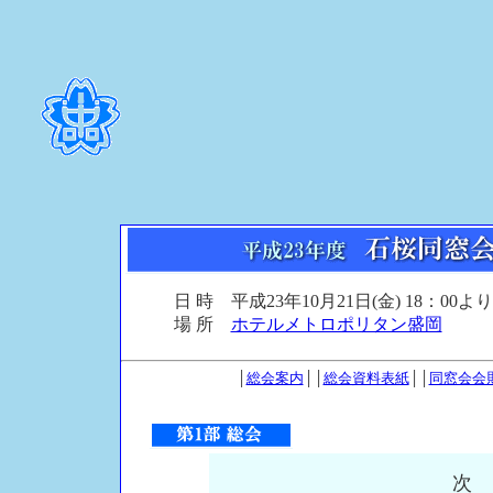
日 時 平成23年10月21日(金) 18：00より
場 所
ホテルメトロポリタン盛岡
│
総会案内
││
総会資料表紙
││
同窓会会
次