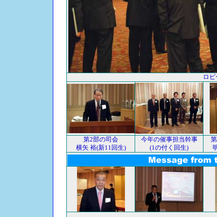
ロビ
第2部の司会
今年の催事担当幹事
第
横矢 裕(新11回生)
(1の付く回生)
明