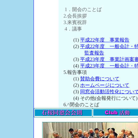
1．開会のことば
2.会長挨拶
3.来賓祝辞
4．議事
(1)
平成22年度 事業報告
(2)
平成22年度 一般会計・
監査報告
(3)
平成23年度 事業計画案
(4)
平成23年度 一般会計・
5.報告事項
(1)
賛助会費について
(2)
ホームページについて
(3)
同窓会活動活性化につい
(4) その他(会報発行について)
6.^閉会のことば