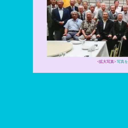
<拡大写真>
写真を