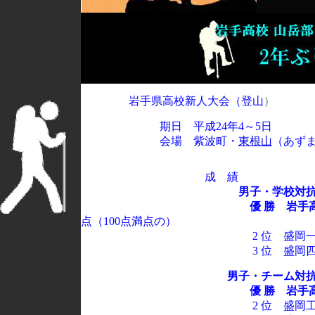
岩手県高校新人大会（登山
）
期日 平成24年4～5日
会場 紫波町・
東根山
（あずま
成 績
男子・学校対
優 勝 岩手
点（100点満点の）
2 位 盛岡一高 96
3 位 盛岡四高 91
男子・チーム対
優 勝 岩手
2 位 盛岡工業Ｃ2 8