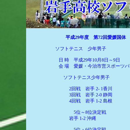
平成29年度 第72回愛媛国体
ソフトテニス 少年男子
日 時 平成29年10月8日～9日
会 場 愛媛・今治市営スポーツパー
ソフトテニス少年男子
2回戦 岩手 2- 1香川
3回戦 岩手 2-0 静岡
4回戦 岩手 1-2 島根
5位～8位決定戦
岩手 1-2 沖縄
5位・6位決定戦