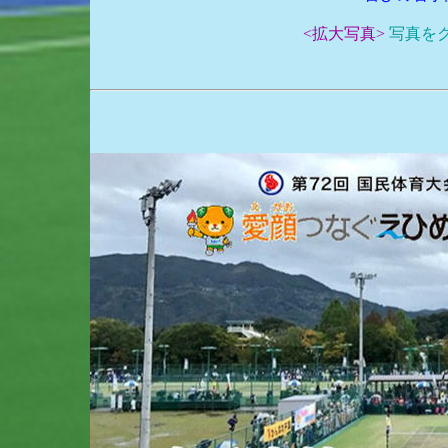
<拡大写真>
写真を