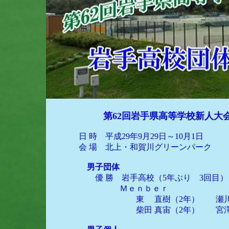
第62回岩手県高等学校新人大
日 時 平成29年9月29日～10月1日
会 場 北上・和賀川グリーンパーク
男子団体
優 勝 岩手高校（5年ぶり 3回目
Ｍｅｎｂｅｒ
東 直樹（2年） 瀬川 楓雅（2
柴田 真宙（2年） 宮澤 怜（2