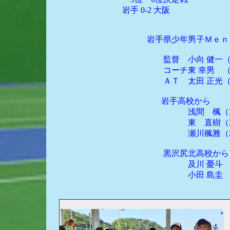
岩手 0-2 大阪
岩手県少年男子Ｍｅｎｂ
監督 小向 健一（新37
コーチ東 幸男 （新39
ＡＴ 太田 正光（新40
岩手高校から
浅間 楓（3年
東 直樹（2年
瀬川楓雅（2年
黒沢尻北高校から
及川 憂斗
小田 島圭