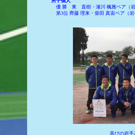
男子個人
優 勝 東 直樹・瀬川 楓雅ペア（岩
第3位 齊藤 理来・柴田 真宙ペア（岩
喜びの岩手