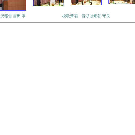
況報告 吉田 亭
校歌斉唱 音頭は畑谷 守良