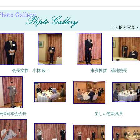
＜＜拡大写真＞
会長挨拶 小林 陵二
来賓挨拶 菊地校長
枝指同窓会会長
楽しい懇親風景