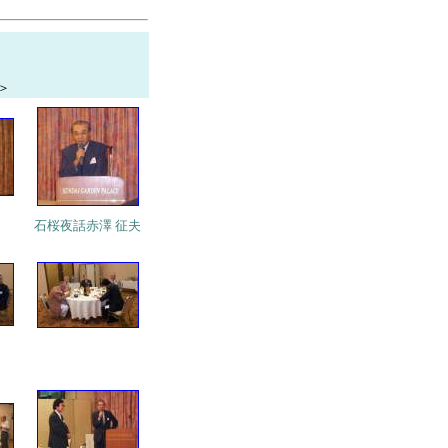
＞
石桜夜話赤澤 征夫