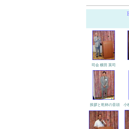
司会 横田 英司
挨拶と乾杯の音頭 小