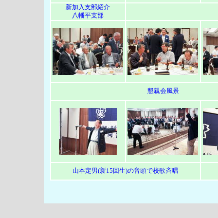
新加入支部紹介
八幡平支部
懇親会風景
山本定男(新15回生)の音頭で校歌斉唱