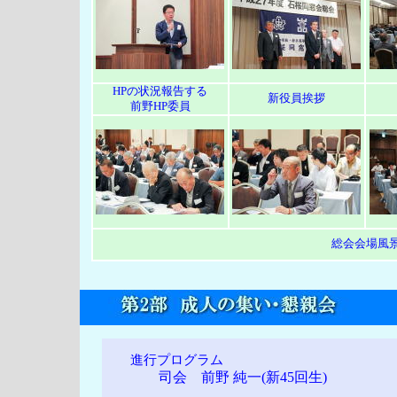
HPの状況報告する
新役員挨拶
前野HP委員
総会会場風
進行プログラム
司会 前野 純一(新45回生)