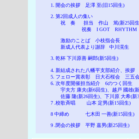
1. 開会の挨拶 足澤 至(旧15回生)
2. 第2回成人の集い
祝 奏
担当 作山 篤(新25回
祝奏 I GOT RHYTHM
激励のことば 小枝指会長
新成人代表より謝辞
中川滉生
3. 乾杯 下川原善 嗣郎(新5回生)
4. 新結成された八幡平支部紹介、挨拶
5. フェロー賞表彰 日大石桜会 三五
6. 次年度開催担当紹介 6のつく回生
宇夫方 康夫(新6回生)、越戸 國雄(新16回生
佐藤 隆(新26回生)、下川原 大希(新3
7 .校歌斉唱 山本 定男(新15回生)
8 中締め 七木田 一善(新15回生)
9 .閉会の挨拶 平野 嘉男(新25回生)