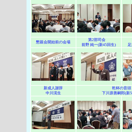
第2部司会
懇親会開始前の会場
前野 純一(新45回生)
足
新成人謝辞
乾杯の音頭
中川滉生
下川原善嗣郎(新5