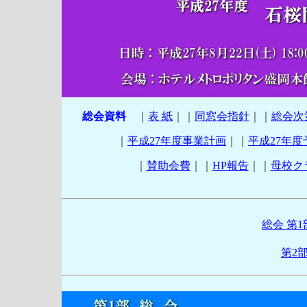
総会資料
｜
表 紙
｜｜
同窓会指針
｜｜
総会次
｜
平成27年度事業計画
｜｜
平成27年度
｜
賛助会費
｜｜
HP報告
｜｜
母校ク
総会 第1
第2