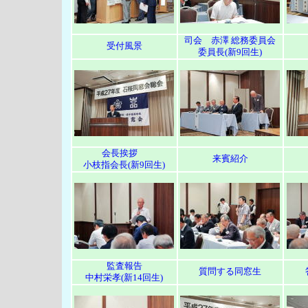
司会 赤澤 総務委員会
受付風景
委員長(新9回生)
会長挨拶
来賓紹介
小枝指会長(新9回生)
監査報告
質問する同窓生
中村栄孝(新14回生)