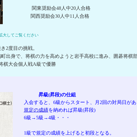
関東奨励会48人中20人合格
関西奨励会30人中11人合格
拡大してご覧ください
2度目の挑戦。
身で、将棋の力を高めようと岩手高校に進み、囲碁将棋部
大会個人戦A級で優勝
昇級(昇段)の仕組
入会すると、6級からスタート、月2回の対局日があ
規定の成績
を納めれば昇級(昇段)
6級→5級→4級・・・
1級で規定の成績を上げると初段となる。