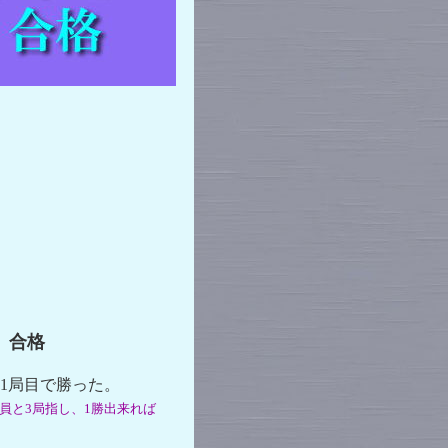
 合格
1局目で勝った。
会員と3局指し、1勝出来れば