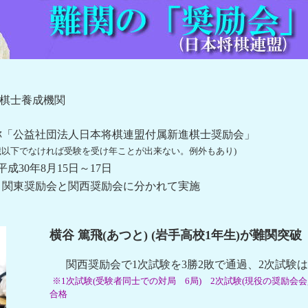
士養成機関
法人日本将棋連盟付属新進棋士奨励会」
5歳以下でなければ受験を受け年ことが出来ない。例外もあり)
8月15日～17日
西奨励会に分かれて実施
横谷 篤飛(あつと) (岩手高校1年生)が難関突破
関西奨励会で1次試験を3勝2敗で通過、2次試験は
※1次試験(受験者同士での対局 6局) 2次試験(現役の奨励会
合格