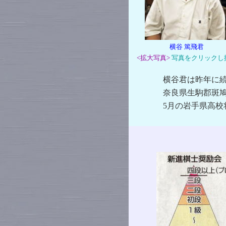
横谷 篤飛君
<拡大写真>
写真をクリックし
横谷君は昨年に続き
奈良県生駒郡斑鳩町出
5月の岩手県高校将棋