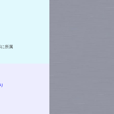
に所属
り