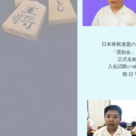
日本将棋連盟の棋
「奨励会」
正式名称「公益社団
入会試験
(1
期 日 平成30年
関東奨励会と関