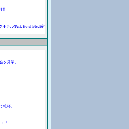
0到着
(Park Hotel Bled)宿
会を見学。
で乾杯。
す。）