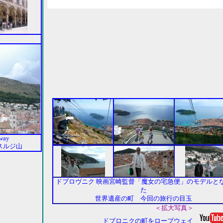
way
スルジ山
ドブロヴニク 映画宮崎監督「魔女の宅急便」のモデルと
た
世界遺産の町 今回の旅行の目玉
＜拡大写真＞
ドブロニクの町をロープウェイ