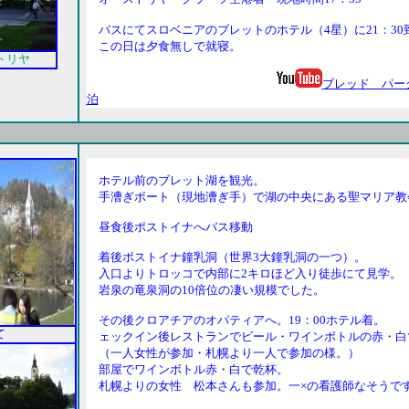
バスにてスロベニアのブレットのホテル（4星）に21：3
この日は夕食無しで就寝。
ーストリヤ
ブレッド パークホテル
泊
ホテル前のブレット湖を観光。
手漕ぎボート（現地漕ぎ手）で湖の中央にある聖マリア教
昼食後ポストイナへバス移動
着後ポストイナ鐘乳洞（世界3大鐘乳洞の一つ）。
入口よりトロッコで内部に2キロほど入り徒歩にて見学。
岩泉の竜泉洞の10倍位の凄い規模でした。
その後クロアチアのオパティアへ。19：00ホテル着。
て
ェックイン後レストランでビール・ワインボトルの赤・白
（一人女性が参加・札幌より一人で参加の様。）
部屋でワインボトル赤・白で乾杯。
札幌よりの女性 松本さんも参加。一×の看護師なそうで