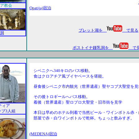
ア教会
Opatija)宿泊
ブレット湖を
で見る
洞
ボストイナ鍾乳洞を
で
シベニクへ340キロのバス移動。
食はクロアチア風ブイヤベースを堪能。
昼食後シベニク市内観光（世界遺産）聖ヤコブ大聖堂を見
その後トロギールへバス移動。
着後（世界遺産）聖ロブロ大聖堂・旧市街を見学
ティア
ラブ3人組
本日は早めのホテル到着で当然ビール・ワインボトル赤・
部屋で赤・白ワインボトルで乾杯。ちょっと飲みすぎ。
(MEDENA)宿泊