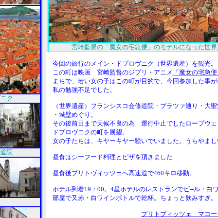
宮崎監督の「魔女の宅急便」のモデルになった世界
今回の旅行のメイン・ドプロヴニク（世界遺産）を観光。
この町は映画 宮崎監督のジブリ・アニメ
「魔女の宅急便
まちで、若い女の子はこの町が目的で、今回参加した事が
私の勉強不足でした。
ヴニク
（世界遺産）フランシスコ会修道院・プラツァ通り・大聖
・城壁めぐり。
その後前日まで天候不良の為 運行中止でしたロープウェ
ドプロヴニクの町を展望。
女の子たちは、キヤーキヤー騒いでいました。うらやまし
道院
昼食はシーフード料理とピザを頂きました
昼食後プリトヴィッツェへ高速道で460キロ移動。
ホテル到着19：00。4星ホテルのレストランでビ--ル・白
部屋で又赤・白ワインボトルで乾杯。ちょっと飲みすぎ。
プリトブィッツェ マコーラ(