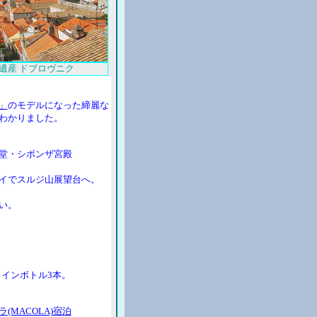
遺産 ドブロヴニク
」
のモデルになった締麗な
わかりました。
堂・シボンザ宮殿
イでスルジ山展望台へ。
い。
ワインボトル3本。
MACOLA)宿泊