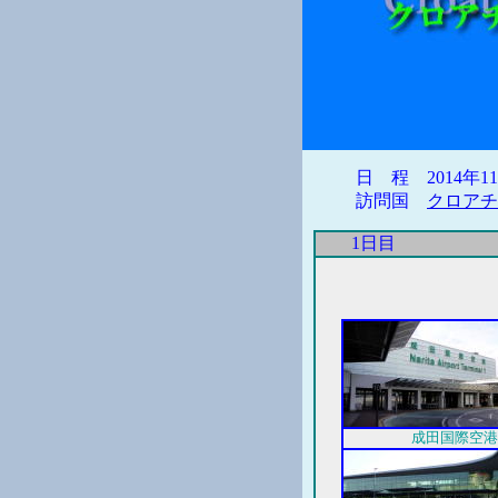
日 程 2014年11
訪問国
クロアチ
1日目
成田国際空港