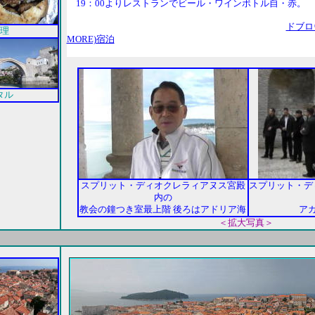
19：00よりレストランでビール・ワインボトル自・赤。
ドブロヴ
理
MORE)宿泊
タル
スプリット・ディオクレラィアヌス宮殿
スプリット・デ
内の
教会の鐘つき室最上階 後ろはアドリア海
ア
＜拡大写真＞