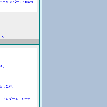
ホテル オパティア(Hotel
見る
学。
白で乾杯。
トロギール メデナ