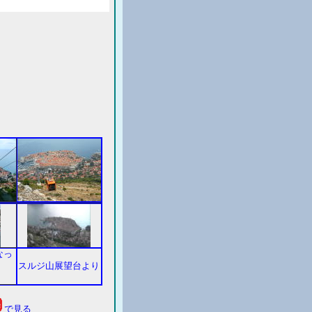
なっ
スルジ山展望台より
で見る