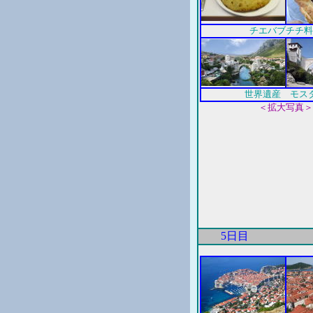
チエバブチチ料
世界遺産 モス
＜拡大写真＞
5日目