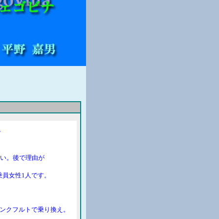
階
多い。後で理由が
員女性1人です。
ンクフルトで乗り換え。