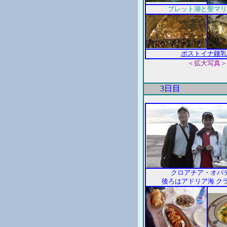
ブレット湖と聖マリ
ポストイナ鍾乳
＜拡大写真＞
3日目
クロアチア・オパ
後ろはアドリア海 ク