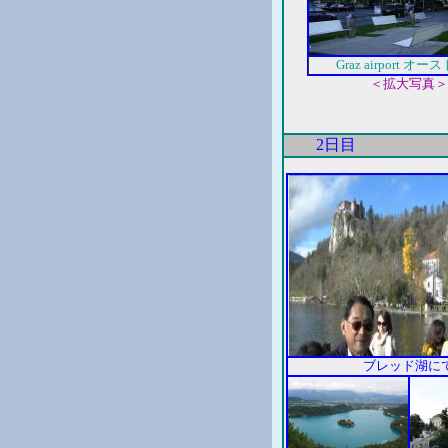
Graz airport オ
＜拡大写真＞
2日目
ブレッド湖に