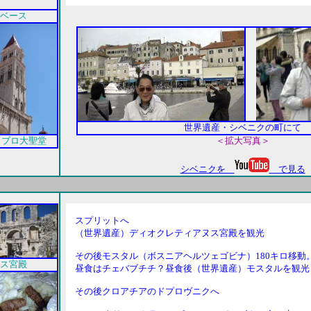
ベース
世界遺産・シベニクの町にて
ロブロ大聖堂
＜拡大写真＞
シベニクを
で見る
スプリットへ
（世界遺産）ディオクレティアヌス宮殿を観光
その後モスタル（ボスニアヘルツェゴビナ）180キロ移動
ス宮殿
昼食はチェバブチチ？昼食後（世界遺産）モスタルを観光
その後クロアチアのドプロヴニクへ