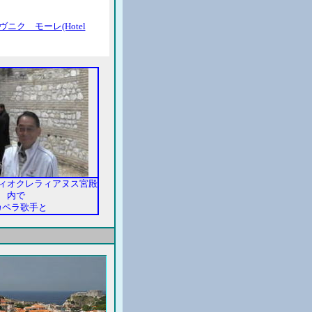
ニク モーレ(Hotel
ィオクレラィアヌス宮殿
内で
カペラ歌手と