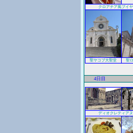
クロアチア風ブイヤ
聖ヤコブ大聖堂
聖
4日目
ディオクレティアヌ