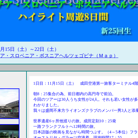
月15日（土）～22日（土）
ア・スロベニア・ボスニアヘルツェゴビナ（Ｍａｐ）
1日目：11月15日（土） 成田空港第一旅客ターミナル4
朝8：25集合の為、前日都内の高円寺で前泊。
今回のツアーは30人うち女性が24人。それも若い女性が
わかりました。
我々は盛岡不来方ライオンズクラブのメンバ一男3人と添乗
世界遺産6ヶ所他巡りの旅。成田定刻10：25発
一路フランクフルトへ12時間の旅
。
日本語版の映画を見ながら時間つぶす。（4～5本位）フラ
オーストリヤ・グラーツ空港着 現地時間17：55